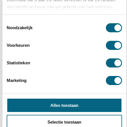
verzameld op basis van uw gebruik van hun services.
Toestemmingsselectie
Noodzakelijk
Voorkeuren
Statistieken
Waarom kies je voor een zzp
Marketing
hypotheekadviseur bij Hypadvies?
Naast het feit dat Hypadvies beschikt over jarenlange
Alles toestaan
ervaring en dagelijks aan de slag gaat met jouw beste
hypotheek zzp, zijn er nog meer voordelen die je bij ons
Selectie toestaan
ontvangt.