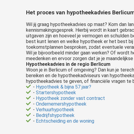
Het proces van hypotheekadvies Berlicu
Wil jij graag hypotheekadvies op maat? Kom dan lang
kennismakingsgesprek. Hierbij wordt in kaart gebrac
uitgaven zijn en hoeveel je vermogen en schulden b
best kunt lenen en welke hypotheek er het best bij
toekomstplannen besproken, zodat eventuele verand
Wil je bijvoorbeeld minder gaan werken? Of wordt h
meedenken en ervoor zorgen dat je je maandelijkse 
Hypotheekadvies in de regio Berlicum
Woon je in Berlicum of omgeving? Dan kun je terecht
bereiken en de hypotheekadviseurs van hypotheekadv
hypotheekadvies te geven, of financiële vragen te
-
Hypotheek & bijna 57 jaar?
-
Startershypotheek
-
Hypotheek zonder vast contract
-
Ondernemershypotheek
-
Verhuurhypotheek
-
Bedrijfshypotheek
-
Echtscheiding en de woning