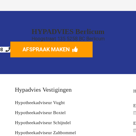
HYPADVIES Berlicum
Hoogstraat 135 5258 BC Berlicum
AFSPRAAK MAKEN
08
Hypadvies Vestigingen
H
Hypotheekadviseur Vught
E
Hypotheekadviseur Boxtel
Hypotheekadviseur Schijndel
E
Hypotheekadviseur Zaltbommel