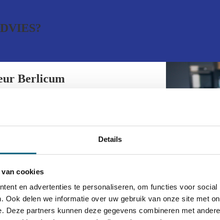
DVIES?
eur Berlicum
eurtenis, maar er komt heel wat bij
Details
unt u de woning die u op het oog heeft
op uw financiële situatie? Hoe zit het
theekadviseur geeft u daar op
 van cookies
ar u aan toe bent.
ent en advertenties te personaliseren, om functies voor social
. Ook delen we informatie over uw gebruik van onze site met on
e. Deze partners kunnen deze gegevens combineren met andere i