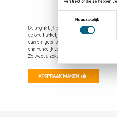
Hypadvies 
verstrekt of die ze hebben v
het grootst
Toestemmingsselectie
Noodzakelijk
Belangrijk bij het vinden van een hypotheeka
de onafhankelijkheid kan worden gewaarbor
daarom geen sprake zijn. Hypadvies
in Berli
onafhankelijk advies, waarbij meer dan 46 g
Zo weet u zeker dat u de beste deal krijgt.
AFSPRAAK MAKEN