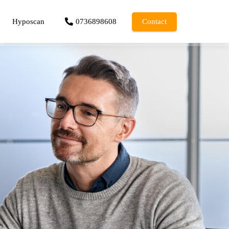
Hyposcan
0736898608
Contact