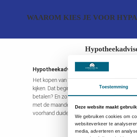
WAAROM KIES JE VOOR HYPA
Hypotheekadvis
Hypotheekadviseur Berlicum
Het kopen van een huis is een heugelijke geb
Toestemming
kijken. Dat begint uiteraard met de kosten: k
betalen? En zo ja, wat voor invloed heeft dat 
met de maandelijkse lasten? Een goede hypo
Deze website maakt gebruik
voorhand duidelijk inzicht in, zodat u weet wa
We gebruiken cookies om cont
websiteverkeer te analyseren
media, adverteren en analys