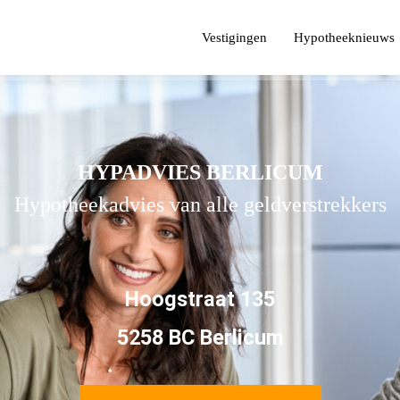
Vestigingen
Hypotheeknieuws
HYPADVIES BERLICUM
Hypotheekadvies van alle geldverstrekkers
Hoogstraat 135
5258 BC Berlicum