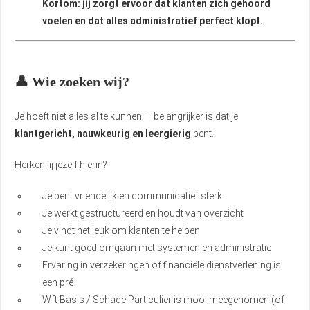
Kortom: jij zorgt ervoor dat klanten zich gehoord
voelen en dat alles administratief perfect klopt.
👤 Wie zoeken wij?
Je hoeft niet alles al te kunnen — belangrijker is dat je
klantgericht, nauwkeurig en leergierig
bent.
Herken jij jezelf hierin?
Je bent vriendelijk en communicatief sterk
Je werkt gestructureerd en houdt van overzicht
Je vindt het leuk om klanten te helpen
Je kunt goed omgaan met systemen en administratie
Ervaring in verzekeringen of financiële dienstverlening is
een pré
Wft Basis / Schade Particulier is mooi meegenomen (of