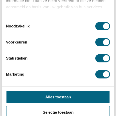
informatie die u aan ze heeft verstrekt of die ze hebben
verzameld op basis van uw gebruik van hun services.
Mede-eigenaar van Hypadvies.nl | franchisenemer
bij De Hypotheekshop | Mede-eigenaar
DKVLverzekeringen.nl
Toestemmingsselectie
Noodzakelijk
Voorkeuren
Anderen bekeken ook
Statistieken
Marketing
Alles toestaan
Selectie toestaan