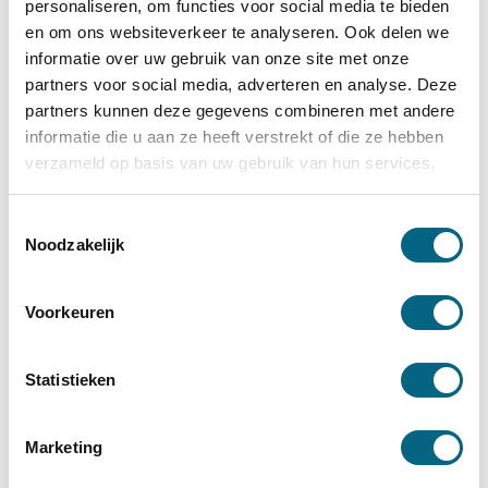
personaliseren, om functies voor social media te bieden
Hypotheekadviseur Goirle
en om ons websiteverkeer te analyseren. Ook delen we
informatie over uw gebruik van onze site met onze
Hypotheekadviseur Udenhout
partners voor social media, adverteren en analyse. Deze
Hypotheekadviseur Veghel
partners kunnen deze gegevens combineren met andere
Hypotheekadviseur Hilvarenbeek
informatie die u aan ze heeft verstrekt of die ze hebben
Hypotheekadviseur Helmond
verzameld op basis van uw gebruik van hun services.
Hypotheekadviseur Oisterwijk
Toestemmingsselectie
Hypotheekadviseur Tiel.
Noodzakelijk
Hypotheekadviseur Uden
Hypotheekadviseur Den Bosch
Voorkeuren
Hypotheekadviseur Rosmalen
Hypotheekadviseur Valkenswaard.
Statistieken
Hypotheekadviseur Bommelerwaard
DKVLverzekeringen
Marketing
Makelaar 1 Online Hypotheekadvies
Hypotheekadviseur in Berlicum