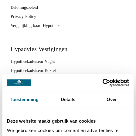
Beloningsbeleid
Privacy-Policy
Vergelijkingskaart Hypotheken
Hypadvies Vestigingen
Hypotheekadviseur Vught
Hypotheekadviseur Boxtel
Hypotheekadviseur Schijndel
Hypotheekadviseur Zaltbommel
Hypotheekadviseur Tilburg
Toestemming
Details
Over
Hypotheekadviseur Sint-Oedenrode
Hypotheekadviseur Sint-Michielsgestel
Deze website maakt gebruik van cookies
Hypotheekadviseur Berkel-Enschot
We gebruiken cookies om content en advertenties te
Hypotheekadviseur Waalwijk