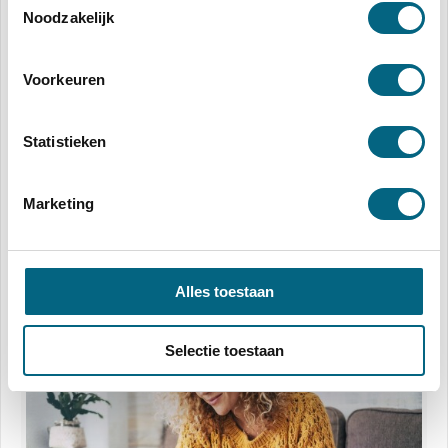
Noodzakelijk
Anderen bekeken ook
Voorkeuren
Statistieken
Marketing
Alles toestaan
Advies in mogelijkheden voor jouw toekomst: ontdek de voordelen
van Hypadvies
Selectie toestaan