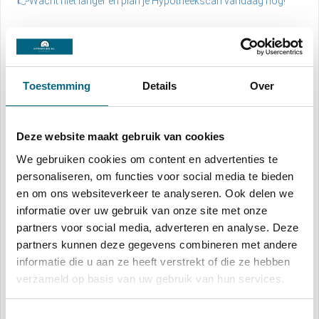
👉Wacht niet langer en plan je Hypotheekscan vandaag nog!
Toestemming
Details
Over
Deze website maakt gebruik van cookies
We gebruiken cookies om content en advertenties te
personaliseren, om functies voor social media te bieden
Over de schrijver
en om ons websiteverkeer te analyseren. Ook delen we
Patrick van Laarhoven
informatie over uw gebruik van onze site met onze
partners voor social media, adverteren en analyse. Deze
partners kunnen deze gegevens combineren met andere
Website
informatie die u aan ze heeft verstrekt of die ze hebben
verzameld op basis van uw gebruik van hun services.
Mede-eigenaar van Hypadvies.nl | franchisenemer bij De
Hypotheekshop | Mede-eigenaar DKVLverzekeringen.nl
Toestemmingsselectie