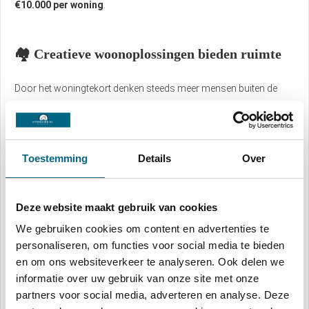
€10.000 per woning
.
🏘️ Creatieve woonoplossingen bieden ruimte
Door het woningtekort denken steeds meer mensen buiten de
gebaande paden. Denk aan:
Het splitsen van grote woningen;
Het bouwen van modulaire (verplaatsbare) huizen;
Toestemming
Details
Over
Of verhuizen naar kleinere steden en dorpen waar prijzen nog
relatief laag liggen.
Deze website maakt gebruik van cookies
Vooral die laatste optie wint snel aan populariteit. Woningen
We gebruiken cookies om content en advertenties te
buiten de Randstad bieden vaak meer ruimte, rust en
personaliseren, om functies voor social media te bieden
mogelijkheden – voor een betere prijs.
en om ons websiteverkeer te analyseren. Ook delen we
informatie over uw gebruik van onze site met onze
partners voor social media, adverteren en analyse. Deze
🔚 Conclusie: de woningmarkt blijft bewegen –