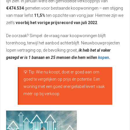
lijn zien. In januari werd een gemiddelde verkoopprijs van
€474.534
gemeten voor bestaande koopwoningen – een stijging
van maar liefst
11,5%
ten opzichte van vorig jaar. Hiermee zijn we
zelfs
voorbij het vorige prijsrecord van juli 2022
.
De oorzaak? Simpel: de vraag naar koopwoningen blijft
torenhoog, terwijl het aanbod achterblijft. Nieuwbouwprojecten
lopen vertraging op, de bevolking groeit,
ik heb het al vaker
gezegd er is 1 banaan en 25 mensen die hem willen
kopen
.
💡 Tip: Wie nu koopt, doet er goed aan om
goed te vergelijken op prijs én potentie. Een
woning met een goed energielabel levert vaak
méér op bij verkoop.