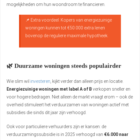
mogelijkheden om hun woondroom te financieren.
📌 Extra voordeel: Kopers van energiezuinige
woningen kunnen tot €50.000 extra lenen
bovenop de reguliere maximale hypotheek.
🌿 Duurzame woningen steeds populairder
Wie slim wil
investeren
, kijkt verder dan alleen prijs en locatie.
Energiezuinige woningen met label A of B
verkopen sneller en
voor hogere bedragen. Niet alleen de markt vraagt erom – ook de
overheid stimuleert het verduurzamen van woningen actief met
subsidies die sinds dit jaar zijn verhoogd.
Ook voor particuliere verhuurders zijn er kansen: de
verduurzamingssubsidie is in 2025 verhoogd van
€6.000 naar