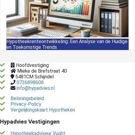
Hypotheekrenteontwikkeling: Een Analyse van de Huidige
en Toekomstige Trends
Hoofdvestiging
Mieke de Brefstraat 40
5481CM
Schijndel
0736898608
info@hypadvies.nl
Beloningsbeleid
Privacy-Policy
Vergelijkingskaart Hypotheken
Hypadvies Vestigingen
Hypotheekadviseur Vught