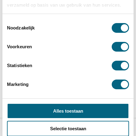
verzameld op basis van uw gebruik van hun services.
Toestemmingsselectie
Artikelen in deze categorie
Noodzakelijk
Wat is mijn Maximale Hypotheek in 2018?
Hypotheekadviseur in Tilburg
Voorkeuren
ik heb een Fase B Contract kan ik een
Hypotheek krijgen
Wat kost Hypotheekadvies
Statistieken
Wat doet een Hypotheekadviseur nu
eigenlijk
Marketing
Wat is een Starterslening
Alles toestaan
Selectie toestaan