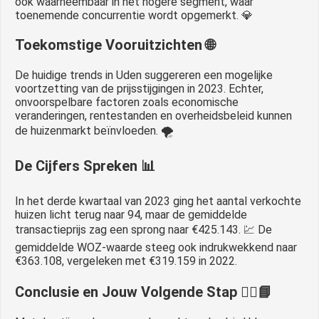
ook waarneembaar in het hogere segment, waar
toenemende concurrentie wordt opgemerkt. 💎
Toekomstige Vooruitzichten 🌐
De huidige trends in Uden suggereren een mogelijke
voortzetting van de prijsstijgingen in 2023. Echter,
onvoorspelbare factoren zoals economische
veranderingen, rentestanden en overheidsbeleid kunnen
de huizenmarkt beïnvloeden. 🌪️
De Cijfers Spreken 📊
In het derde kwartaal van 2023 ging het aantal verkochte
huizen licht terug naar 94, maar de gemiddelde
transactieprijs zag een sprong naar €425.143. 💹 De
gemiddelde WOZ-waarde steeg ook indrukwekkend naar
€363.108, vergeleken met €319.159 in 2022.
Conclusie en Jouw Volgende Stap 🚶‍♂️📘