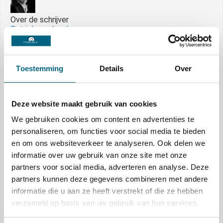
Over de schrijver
Patrick van Laarhoven
Website
Toestemming
Details
Over
Mede-eigenaar van Hypadvies.nl | franchisenemer bij De
Hypotheekshop | Mede-eigenaar DKVLverzekeringen.nl
Deze website maakt gebruik van cookies
We gebruiken cookies om content en advertenties te
Anderen bekeken ook
personaliseren, om functies voor social media te bieden
en om ons websiteverkeer te analyseren. Ook delen we
informatie over uw gebruik van onze site met onze
partners voor social media, adverteren en analyse. Deze
partners kunnen deze gegevens combineren met andere
informatie die u aan ze heeft verstrekt of die ze hebben
verzameld op basis van uw gebruik van hun services.