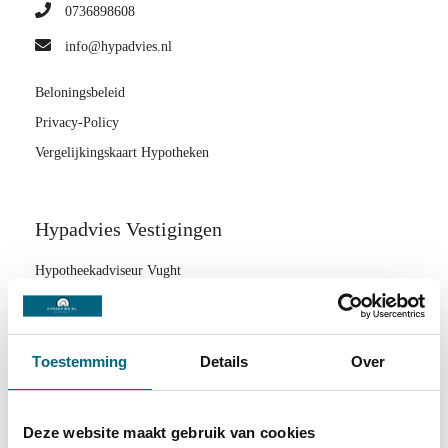
0736898608
info@hypadvies.nl
Beloningsbeleid
Privacy-Policy
Vergelijkingskaart Hypotheken
Hypadvies Vestigingen
Hypotheekadviseur Vught
Hypotheekadviseur Boxtel
Hypotheekadviseur Schijndel
Toestemming
Details
Over
Hypotheekadviseur Zaltbommel
Hypotheekadviseur Tilburg
Hypotheekadviseur Sint-Oedenrode
Deze website maakt gebruik van cookies