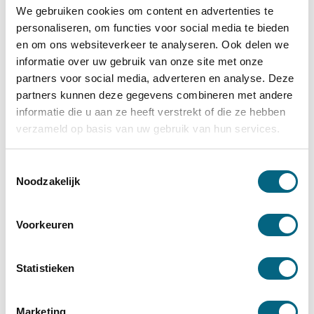
Hypotheekadviseur Sint-Michielsgestel
We gebruiken cookies om content en advertenties te
Hypotheekadviseur Berkel-Enschot
personaliseren, om functies voor social media te bieden
en om ons websiteverkeer te analyseren. Ook delen we
Hypotheekadviseur Waalwijk
informatie over uw gebruik van onze site met onze
Hypotheekadviseur Goirle
partners voor social media, adverteren en analyse. Deze
Hypotheekadviseur Udenhout
partners kunnen deze gegevens combineren met andere
Hypotheekadviseur Veghel
informatie die u aan ze heeft verstrekt of die ze hebben
verzameld op basis van uw gebruik van hun services.
Hypotheekadviseur Hilvarenbeek
Hypotheekadviseur Helmond
Toestemmingsselectie
Hypotheekadviseur Oisterwijk
Noodzakelijk
Hypotheekadviseur Tiel.
Hypotheekadviseur Uden
Voorkeuren
Hypotheekadviseur Den Bosch
Hypotheekadviseur Rosmalen
Statistieken
Hypotheekadviseur Valkenswaard.
Hypotheekadviseur Bommelerwaard
Marketing