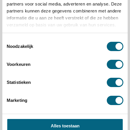
partners voor social media, adverteren en analyse. Deze
partners kunnen deze gegevens combineren met andere
informatie die u aan ze heeft verstrekt of die ze hebben
Van €750 naar €300 per maand: zo levert verduurzamen écht geld
verzameld op basis van uw gebruik van hun services.
op (praktijkvoorbeeld)
Toestemmingsselectie
Noodzakelijk
Voorkeuren
Statistieken
Kopen of Huren: Wat Past bij Jou?
Marketing
Alles toestaan