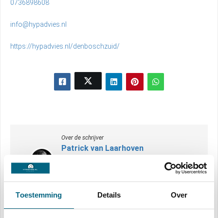
0736898608
info@hypadvies.nl
https://hypadvies.nl/denboschzuid/
Over de schrijver
Patrick van Laarhoven
Website
Toestemming
Details
Over
Mede-eigenaar van Hypadvies.nl | franchisenemer
bij De Hypotheekshop | Mede-eigenaar