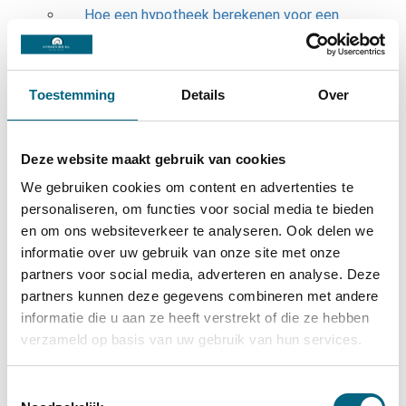
Hoe een hypotheek berekenen voor een
zzp’er?
Hoe lang staat een huis te koop?
Toestemming
Details
Over
Welke leeftijd een huis kopen?
Wat kun je meefinancieren in een
nieuwbouw hypotheek?
Deze website maakt gebruik van cookies
Hoe aflossingsvrije hypotheek aflossen?
We gebruiken cookies om content en advertenties te
Wat is het voordeel van een
personaliseren, om functies voor social media te bieden
en om ons websiteverkeer te analyseren. Ook delen we
startershypotheek?
informatie over uw gebruik van onze site met onze
Hoe lang duurt het om een hypotheek rond
partners voor social media, adverteren en analyse. Deze
te krijgen?
partners kunnen deze gegevens combineren met andere
Kan ik een huis kopen zonder vast
informatie die u aan ze heeft verstrekt of die ze hebben
contract?
verzameld op basis van uw gebruik van hun services.
Hoeveel maal mijn jaarsalaris mag ik een
Toestemmingsselectie
hypotheek?