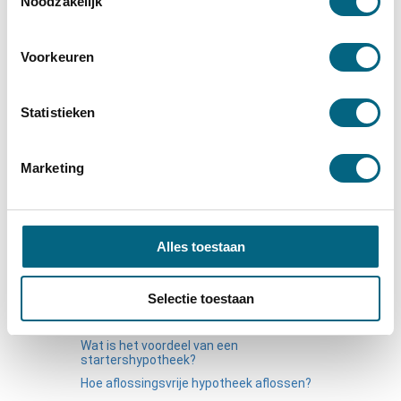
Noodzakelijk
Wanneer mag je een hypotheek
oversluiten?
Voorkeuren
Hoe hoog mag mijn hypotheek zijn voor een
nieuwbouwhuis?
Statistieken
Wat is mijn maximale hypotheek?
Wat is een lineaire hypotheek?
Marketing
Wat is een hypotheek?
Artikelen in deze categorie
Alles toestaan
Wat kost hypotheek advies
Hoe moet ik een aflossingsvrije
hypotheek aflossen?
Selectie toestaan
Hoe bereken je de boete bij het
oversluiten van een hypotheek?
Wat is het voordeel van een
startershypotheek?
Hoe aflossingsvrije hypotheek aflossen?